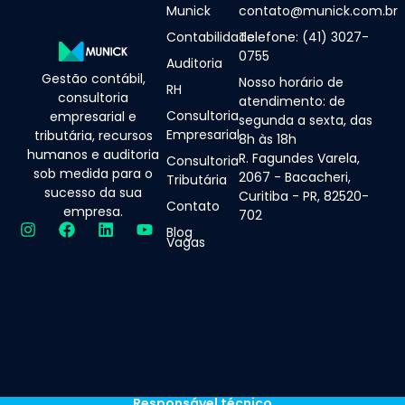
Munick
contato@munick.com.br
Contabilidade
Telefone: (41) 3027-
0755
Auditoria
Gestão contábil,
Nosso horário de
RH
consultoria
atendimento: de
Consultoria
empresarial e
segunda a sexta, das
Empresarial
tributária, recursos
8h às 18h
humanos e auditoria
R. Fagundes Varela,
Consultoria
sob medida para o
2067 - Bacacheri,
Tributária
sucesso da sua
Curitiba - PR, 82520-
Contato
empresa.
702
Blog
Vagas
Responsável técnico