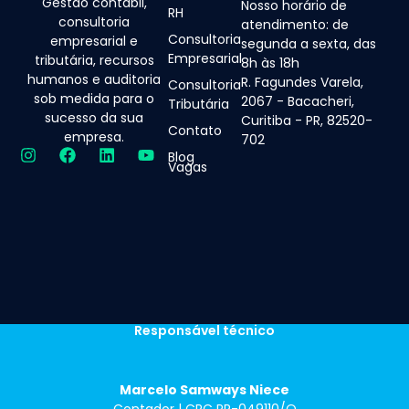
Gestão contábil,
Nosso horário de
RH
consultoria
atendimento: de
Consultoria
empresarial e
segunda a sexta, das
Empresarial
tributária, recursos
8h às 18h
humanos e auditoria
R. Fagundes Varela,
Consultoria
sob medida para o
2067 - Bacacheri,
Tributária
sucesso da sua
Curitiba - PR, 82520-
Contato
empresa.
702
Blog
Vagas
Responsável técnico
Marcelo Samways Niece