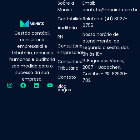
Sobre a
Email:
Munick
contato@munick.com.br
Contabilidade
Telefone: (41) 3027-
0755
Auditoria
Gestão contábil,
Nosso horário de
RH
consultoria
atendimento: de
Consultoria
empresarial e
segunda a sexta, das
Empresarial
tributária, recursos
8h às 18h
humanos e auditoria
R. Fagundes Varela,
Consultoria
sob medida para o
2067 - Bacacheri,
Tributária
sucesso da sua
Curitiba - PR, 82520-
Contato
empresa.
702
Blog
Vagas