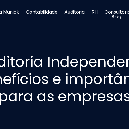
a Munick
Contabilidade
Auditoria
RH
Consultori
Blog
ditoria Independen
efícios e importâ
para as empresa