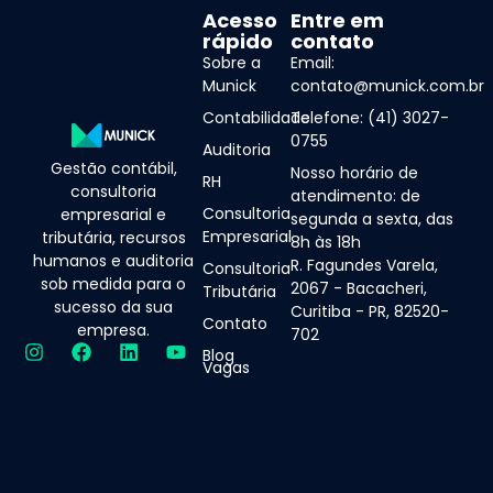
Acesso
Entre em
rápido
contato
Sobre a
Email:
Munick
contato@munick.com.br
Contabilidade
Telefone: (41) 3027-
0755
Auditoria
Gestão contábil,
Nosso horário de
RH
consultoria
atendimento: de
Consultoria
empresarial e
segunda a sexta, das
Empresarial
tributária, recursos
8h às 18h
humanos e auditoria
R. Fagundes Varela,
Consultoria
sob medida para o
2067 - Bacacheri,
Tributária
sucesso da sua
Curitiba - PR, 82520-
Contato
empresa.
702
Blog
Vagas