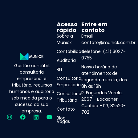
Acesso
Entre em
rápido
contato
Sobre a
Email:
Munick
contato@munick.com.br
Contabilidade
Telefone: (41) 3027-
0755
Auditoria
Gestão contábil,
Nosso horário de
RH
consultoria
atendimento: de
Consultoria
empresarial e
segunda a sexta, das
Empresarial
tributária, recursos
8h às 18h
humanos e auditoria
R. Fagundes Varela,
Consultoria
sob medida para o
2067 - Bacacheri,
Tributária
sucesso da sua
Curitiba - PR, 82520-
Contato
empresa.
702
Blog
Vagas