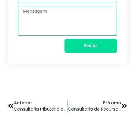
Enviar
Anterior
Próximo
Consultoria tributária x consultoria contábil: entenda as diferenças e quando cada uma é indicada
Consultoria de Recursos Humanos: o que é, como funciona e como ajuda empresas a desenvolver pessoas e resultados