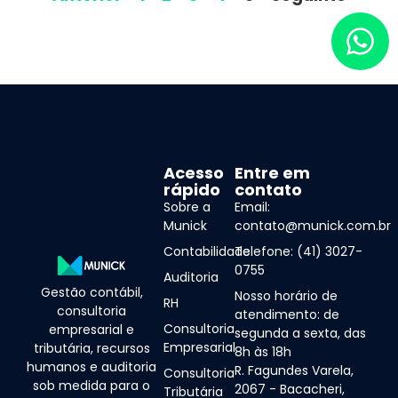
Acesso
Entre em
rápido
contato
Sobre a
Email:
Munick
contato@munick.com.br
Contabilidade
Telefone: (41) 3027-
0755
Auditoria
Gestão contábil,
Nosso horário de
RH
consultoria
atendimento: de
Consultoria
empresarial e
segunda a sexta, das
Empresarial
tributária, recursos
8h às 18h
humanos e auditoria
R. Fagundes Varela,
Consultoria
sob medida para o
2067 - Bacacheri,
Tributária