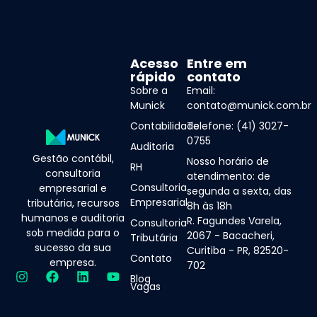
Acesso
Entre em
rápido
contato
Sobre a
Email:
Munick
contato@munick.com.br
Contabilidade
Telefone: (41) 3027-
0755
Auditoria
Gestão contábil,
Nosso horário de
RH
consultoria
atendimento: de
Consultoria
empresarial e
segunda a sexta, das
Empresarial
tributária, recursos
8h às 18h
humanos e auditoria
R. Fagundes Varela,
Consultoria
sob medida para o
2067 - Bacacheri,
Tributária
sucesso da sua
Curitiba - PR, 82520-
Contato
empresa.
702
Blog
Vagas