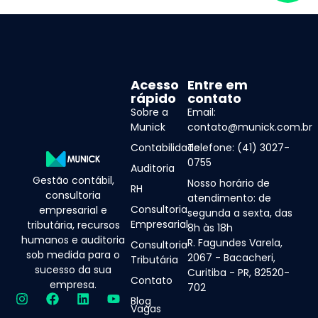
Acesso
Entre em
rápido
contato
Sobre a
Email:
Munick
contato@munick.com.br
Contabilidade
Telefone: (41) 3027-
0755
Auditoria
Gestão contábil,
Nosso horário de
RH
consultoria
atendimento: de
Consultoria
empresarial e
segunda a sexta, das
Empresarial
tributária, recursos
8h às 18h
humanos e auditoria
R. Fagundes Varela,
Consultoria
sob medida para o
2067 - Bacacheri,
Tributária
sucesso da sua
Curitiba - PR, 82520-
Contato
empresa.
702
Blog
Vagas