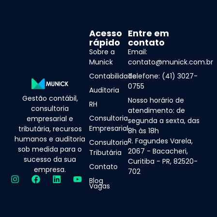
Acesso
Entre em
rápido
contato
Sobre a
Email:
Munick
contato@munick.com.br
Contabilidade
Telefone: (41) 3027-
0755
Auditoria
Gestão contábil,
Nosso horário de
RH
consultoria
atendimento: de
Consultoria
empresarial e
segunda a sexta, das
Empresarial
tributária, recursos
8h às 18h
humanos e auditoria
R. Fagundes Varela,
Consultoria
sob medida para o
2067 - Bacacheri,
Tributária
sucesso da sua
Curitiba - PR, 82520-
Contato
empresa.
702
Blog
Vagas