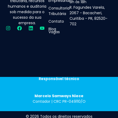
Empresarial
tributária, recursos
8h às 18h
humanos e auditoria
R. Fagundes Varela,
Consultoria
sob medida para o
2067 - Bacacheri,
Tributária
sucesso da sua
Curitiba - PR, 82520-
Contato
empresa.
702
Blog
Vagas
Responsável técnico
Marcelo Samways Niece
Contador | CRC PR-049110/O
© 2026 Todos os direitos reservados