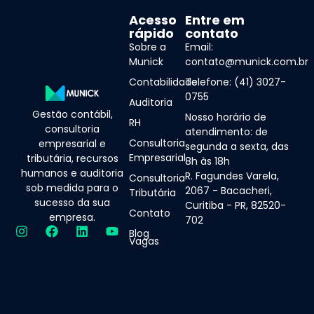
Acesso
Entre em
rápido
contato
Sobre a
Email:
Munick
contato@munick.com.br
Contabilidade
Telefone: (41) 3027-
0755
Auditoria
Gestão contábil,
Nosso horário de
RH
consultoria
atendimento: de
Consultoria
empresarial e
segunda a sexta, das
Empresarial
tributária, recursos
8h às 18h
humanos e auditoria
R. Fagundes Varela,
Consultoria
sob medida para o
2067 - Bacacheri,
Tributária
sucesso da sua
Curitiba - PR, 82520-
Contato
empresa.
702
Blog
Vagas