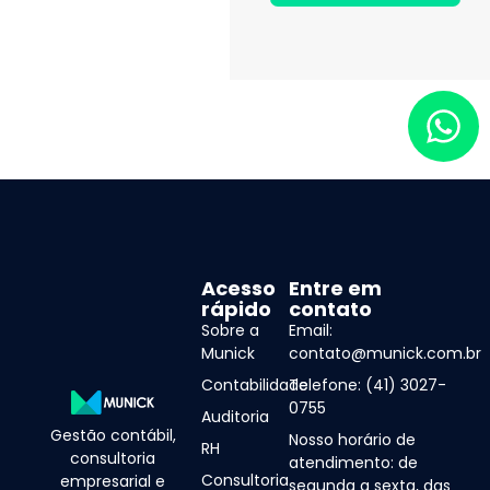
Acesso
Entre em
rápido
contato
Sobre a
Email:
Munick
contato@munick.com.br
Contabilidade
Telefone: (41) 3027-
0755
Auditoria
Gestão contábil,
Nosso horário de
RH
consultoria
atendimento: de
Consultoria
empresarial e
segunda a sexta, das