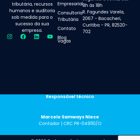
Empresarial
tributária, recursos
8h às 18h
humanos e auditoria
R. Fagundes Varela,
Consultoria
sob medida para o
2067 - Bacacheri,
Tributária
sucesso da sua
Curitiba - PR, 82520-
Contato
empresa.
702
Blog
Vagas
Responsável técnico
Marcelo Samways Niece
Contador | CRC PR-049110/O