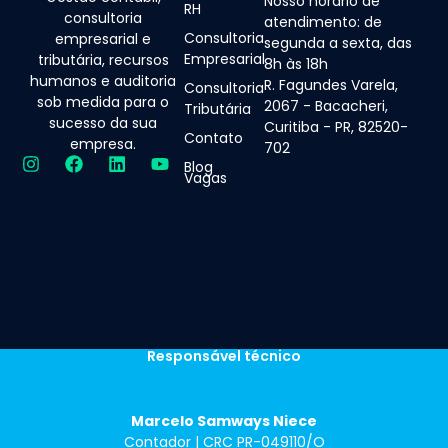
Nosso horário de
RH
consultoria
atendimento: de
Consultoria
empresarial e
segunda a sexta, das
Empresarial
tributária, recursos
8h às 18h
humanos e auditoria
R. Fagundes Varela,
Consultoria
sob medida para o
2067 - Bacacheri,
Tributária
sucesso da sua
Curitiba - PR, 82520-
Contato
empresa.
702
Blog
Vagas
Responsável técnico
Marcelo Samways Niece
Contador | CRC PR-049110/O