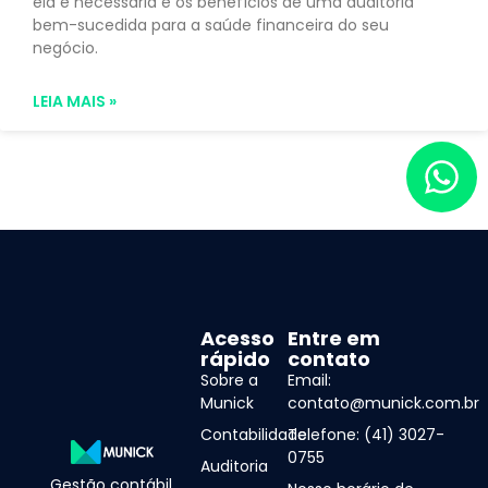
ela é necessária e os benefícios de uma auditoria
bem-sucedida para a saúde financeira do seu
negócio.
LEIA MAIS »
Acesso
Entre em
rápido
contato
Sobre a
Email:
Munick
contato@munick.com.br
Contabilidade
Telefone: (41) 3027-
0755
Auditoria
Gestão contábil,